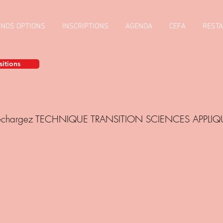
NOS OPTIONS
INSCRIPTIONS
AGENDA
CEFA
REST
sitions
léchargez TECHNIQUE TRANSITION SCIENCES APPLIQU