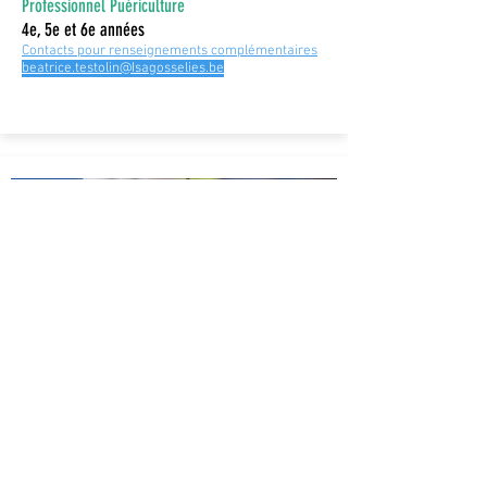
Professionnel Puériculture
4e, 5e et 6e années
Contacts pour renseignements complémentaires
beatrice.testolin@Isagosselies.be
Professionnel Puériculture
7e année